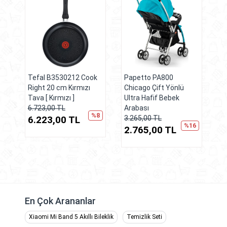
Tefal B3530212 Cook
Papetto PA800
Right 20 cm Kırmızı
Chicago Çift Yönlü
Tava [ Kırmızı ]
Ultra Hafif Bebek
6.723,00 TL
Arabası
%8
6.223,00 TL
3.265,00 TL
%16
2.765,00 TL
En Çok Arananlar
Xiaomi Mi Band 5 Akıllı Bileklik
Temizlik Seti