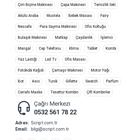
Çim Biçme Makinesi
Çapa Makinesi
Temizlik Seti
Akülü Araba
Mustela
Bebek Masası
Fairy
Nescafe
Para Sayma Makinesi
Ofis Koltuğu
Bulaşık Makinesi
Matkap
Çaydanlık
İşlemci
Mangal
Cep Telefonu
Klima
Tablet
Kombi
Yaz Lastiği
Led Tv
Ofis Masası
Fotokobi Kağıdı
Çamaşır Makinesi
Motor Yağı
Bot
Asio
Tunik
Gillette
Swatch
Parfüm
Cerrahi Maske
Tesettür Kombin
Çift Kombinler
Çağrı Merkezi
0532 561 78 22
Adres:
Script.com.tr
Email:
bilgi@script.com.tr