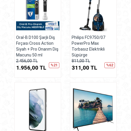
Oral-B D100 Şarjlı Diş
Philips FC9750/07
Fırçası Cross Action
PowerPro Max
Siyah + Pro Onarım Diş
Torbasız Elektrikli
Macunu 50 ml
Süpürge
2.456,00 TL
811,00 TL
%21
%62
1.956,00 TL
311,00 TL