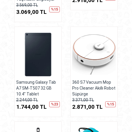
2.918,00 TL
3.569,00 TL
%15
3.069,00 TL
Samsung Galaxy Tab
360 S7 Vacuum Mop
A7 SM-T507 32 GB
Pro Cleaner Akıllı Robot
10.4" Tablet
Süpürge
2.244,00 TL
3.371,00 TL
%23
%15
1.744,00 TL
2.871,00 TL