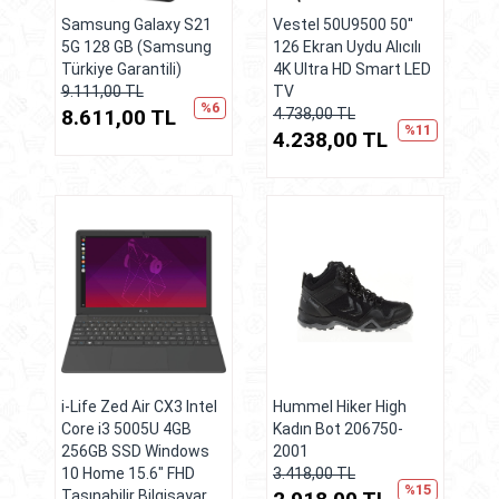
Samsung Galaxy S21
Vestel 50U9500 50''
5G 128 GB (Samsung
126 Ekran Uydu Alıcılı
Türkiye Garantili)
4K Ultra HD Smart LED
9.111,00 TL
TV
%6
8.611,00 TL
4.738,00 TL
%11
4.238,00 TL
i-Life Zed Air CX3 Intel
Hummel Hiker High
Core i3 5005U 4GB
Kadın Bot 206750-
256GB SSD Windows
2001
10 Home 15.6" FHD
3.418,00 TL
%15
Taşınabilir Bilgisayar