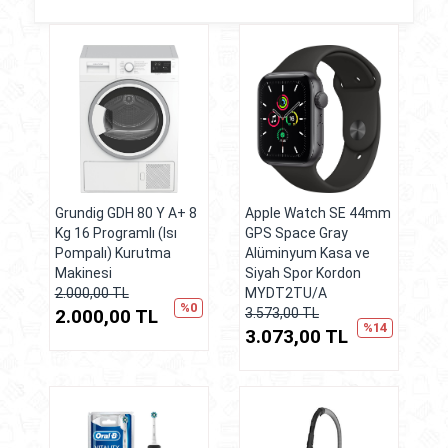
Grundig GDH 80 Y A+ 8
Apple Watch SE 44mm
Kg 16 Programlı (Isı
GPS Space Gray
Pompalı) Kurutma
Alüminyum Kasa ve
Makinesi
Siyah Spor Kordon
2.000,00 TL
MYDT2TU/A
%0
2.000,00 TL
3.573,00 TL
%14
3.073,00 TL