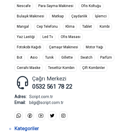
Nescafe
Para Sayma Makinesi
Ofis Koltuğu
Bulaşık Makinesi
Matkap
Çaydanlık
İşlemci
Mangal
Cep Telefonu
Klima
Tablet
Kombi
Yaz Lastiği
Led Tv
Ofis Masası
Fotokobi Kağıdı
Çamaşır Makinesi
Motor Yağı
Bot
Asio
Tunik
Gillette
Swatch
Parfüm
Cerrahi Maske
Tesettür Kombin
Çift Kombinler
Çağrı Merkezi
0532 561 78 22
Adres:
Script.com.tr
Email:
bilgi@script.com.tr
Kategoriler