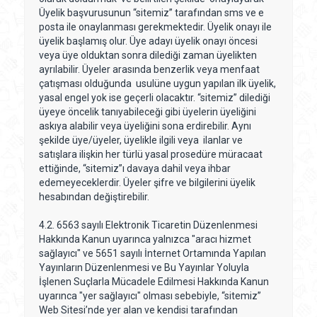
Üyelik başvurusunun “sitemiz” tarafından sms ve e
posta ile onaylanması gerekmektedir. Üyelik onayı ile
üyelik başlamış olur. Üye adayı üyelik onayı öncesi
veya üye olduktan sonra dilediği zaman üyelikten
ayrılabilir. Üyeler arasında benzerlik veya menfaat
çatışması olduğunda usulüne uygun yapılan ilk üyelik,
yasal engel yok ise geçerli olacaktır. “sitemiz” dilediği
üyeye öncelik tanıyabileceği gibi üyelerin üyeliğini
askıya alabilir veya üyeliğini sona erdirebilir. Aynı
şekilde üye/üyeler, üyelikle ilgili veya ilanlar ve
satışlara ilişkin her türlü yasal prosedüre müracaat
ettiğinde, “sitemiz”ı davaya dahil veya ihbar
edemeyeceklerdir. Üyeler şifre ve bilgilerini üyelik
hesabından değiştirebilir.
4.2. 6563 sayılı Elektronik Ticaretin Düzenlenmesi
Hakkında Kanun uyarınca yalnızca "aracı hizmet
sağlayıcı" ve 5651 sayılı İnternet Ortamında Yapılan
Yayınların Düzenlenmesi ve Bu Yayınlar Yoluyla
İşlenen Suçlarla Mücadele Edilmesi Hakkında Kanun
uyarınca "yer sağlayıcı" olması sebebiyle, “sitemiz”
Web Sitesi’nde yer alan ve kendisi tarafından