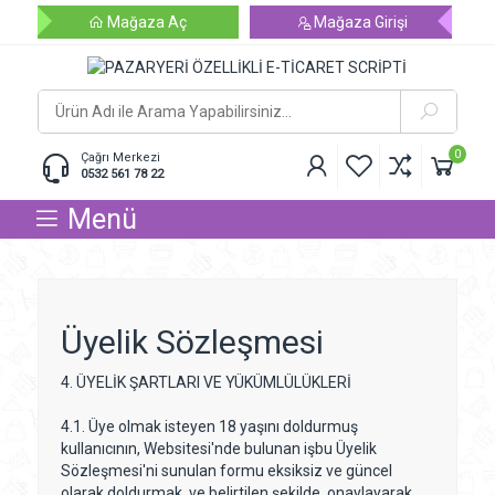
Mağaza Aç
Mağaza Girişi
0
Çağrı Merkezi
0532 561 78 22
Menü
Üyelik Sözleşmesi
4. ÜYELİK ŞARTLARI VE YÜKÜMLÜLÜKLERİ
4.1. Üye olmak isteyen 18 yaşını doldurmuş
kullanıcının, Websitesi'nde bulunan işbu Üyelik
Sözleşmesi'ni sunulan formu eksiksiz ve güncel
olarak doldurmak ve belirtilen şekilde onaylayarak