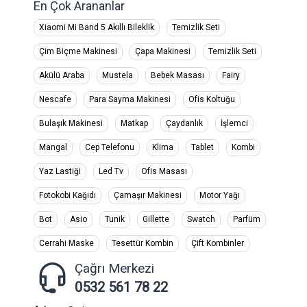
En Çok Arananlar
Xiaomi Mi Band 5 Akıllı Bileklik
Temizlik Seti
Çim Biçme Makinesi
Çapa Makinesi
Temizlik Seti
Akülü Araba
Mustela
Bebek Masası
Fairy
Nescafe
Para Sayma Makinesi
Ofis Koltuğu
Bulaşık Makinesi
Matkap
Çaydanlık
İşlemci
Mangal
Cep Telefonu
Klima
Tablet
Kombi
Yaz Lastiği
Led Tv
Ofis Masası
Fotokobi Kağıdı
Çamaşır Makinesi
Motor Yağı
Bot
Asio
Tunik
Gillette
Swatch
Parfüm
Cerrahi Maske
Tesettür Kombin
Çift Kombinler
Çağrı Merkezi
0532 561 78 22