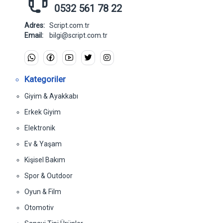
0532 561 78 22
Adres:
Script.com.tr
Email:
bilgi@script.com.tr
Kategoriler
Giyim & Ayakkabı
Erkek Giyim
Elektronik
Ev & Yaşam
Kişisel Bakım
Spor & Outdoor
Oyun & Film
Otomotiv