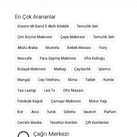
En Çok Arananlar
Xiaomi Mi Band 5 Akıllı Bileklik
Temizlik Seti
Çim Biçme Makinesi
Çapa Makinesi
Temizlik Seti
Akülü Araba
Mustela
Bebek Masası
Fairy
Nescafe
Para Sayma Makinesi
Ofis Koltuğu
Bulaşık Makinesi
Matkap
Çaydanlık
İşlemci
Mangal
Cep Telefonu
Klima
Tablet
Kombi
Yaz Lastiği
Led Tv
Ofis Masası
Fotokobi Kağıdı
Çamaşır Makinesi
Motor Yağı
Bot
Asio
Tunik
Gillette
Swatch
Parfüm
Cerrahi Maske
Tesettür Kombin
Çift Kombinler
Çağrı Merkezi